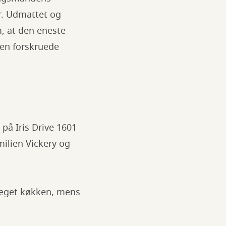
er. Udmattet og
m, at den eneste
den forskruede
på Iris Drive 1601
milien Vickery og
t eget køkken, mens