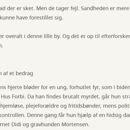
hvad der er sket. Men de tager fejl. Sandheden er mer
unne have forestillet sig.
overalt i denne lille by. Og det er op til efterforske
n.
 af et bedrag
 hjerte bløder for en ung, forhutlet fyr, som i bidend
Hus Forbi. Da han findes brutalt myrdet, går hun st
hjemløse, plejeforældre og fritidsbønder, mens polit
 kontrollen. Denne gang får hun hjælp af en hidsig d
arnet Didi og gravhunden Mortensen.