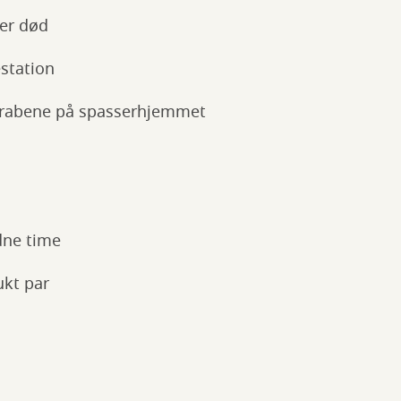
 er død
station
Drabene på spasserhjemmet
dne time
ukt par