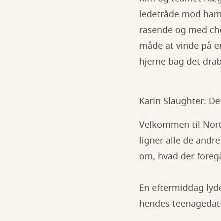
ledetråde mod ham i
rasende og med chef
måde at vinde på er
hjerne bag det drabe
Karin Slaughter: Det
Velkommen til North
ligner alle de andr
om, hvad der fore
En eftermiddag lyde
hendes teenagedat