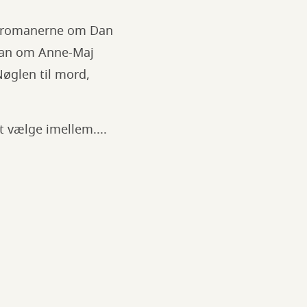
nalromanerne om Dan
oman om Anne-Maj
øglen til mord,
t vælge imellem....