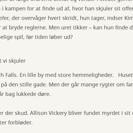
 kampen for at finde ud af, hvor han skjuler sit off
er, der overvåger hvert skridt, hun tager, indser Ki
 at bryde reglerne. Men uret tikker – kan hun finde 
lige spil, før tiden løber ud?
 vi skjuler
 Falls. En lille by med store hemmeligheder. Huset 
e på den stille gade. Men der går mange rygter om fa
går bag lukkede døre.
r der skud. Allison Vickery bliver fundet myrdet i si
ter forbløder.