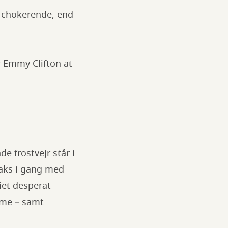
e chokerende, end
r Emmy Clifton at
e frostvejr står i
raks i gang med
iet desperat
ame – samt