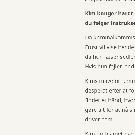
Kim knuger hårdt o
du følger instruk
Da kriminalkommissæ
Frost vil vise hend
da hun læser sedlen
Hvis hun fejler, er 
Kims mavefornemmels
desperat efter at fo
finder et bånd, hvo
gøre alt for at nå s
driver ham.
Kim og teamet nægt