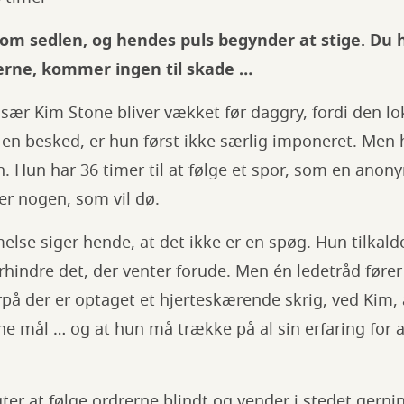
m sedlen, og hendes puls begynder at stige. Du h
serne, kommer ingen til skade …
r Kim Stone bliver vækket før daggry, fordi den lok
e en besked, er hun først ikke særlig imponeret. Men h
. Hun har 36 timer til at følge et spor, som en anon
der nogen, som vil dø.
e siger hende, at det ikke er en spøg. Hun tilkalde
rhindre det, der venter forude. Men én ledetråd fører 
rpå der er optaget et hjerteskærende skrig, ved Kim, 
ine mål … og at hun må trække på al sin erfaring for a
er at følge ordrerne blindt og vender i stedet ger