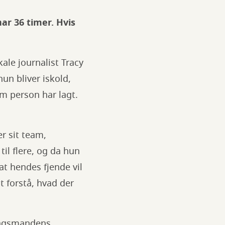
ar 36 timer. Hvis
ale journalist Tracy
un bliver iskold,
ym person har lagt.
r sit team,
til flere, og da hun
at hendes fjende vil
t forstå, hvad der
ningsmandens