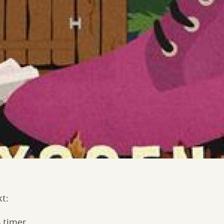
kt:
 timer