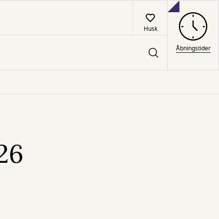
Husk
Åbningstider
026