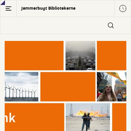
Gå
Jammerbugt Bibliotekerne
til
hovedindhold