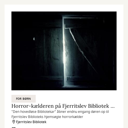
FOR BØRN
Horror-kælderen på Fjerritslev Bibliotek - nu med kunst
"Den hovedløse Bibliotekar" åbner endnu engang døren op til
Fjerritslev Biblioteks hjemsøgte horrorkælder
Fjerritslev Bibliotek