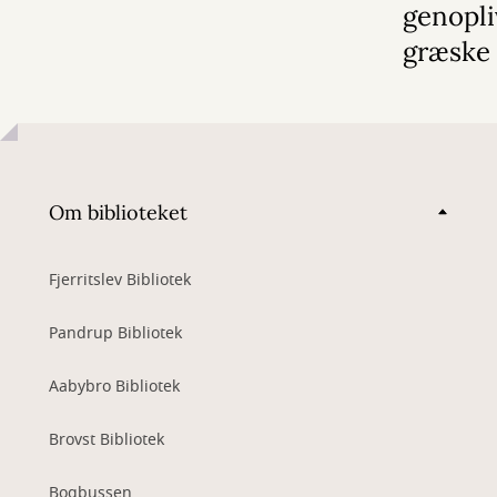
genopli
græske
Om biblioteket
Fjerritslev Bibliotek
Pandrup Bibliotek
Aabybro Bibliotek
Brovst Bibliotek
Bogbussen