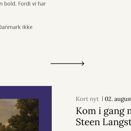
 bold. Fordi vi har
 Danmark ikke
Kort nyt
02. augus
Kom i gang 
Steen Langs