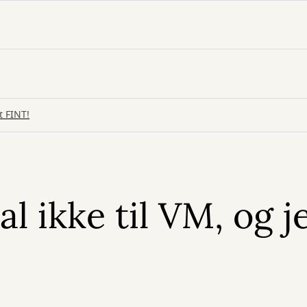
t FINT!
l ikke til VM, og j