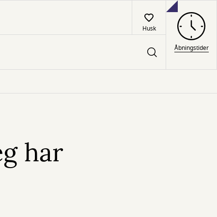
Husk
Åbningstider
eg har