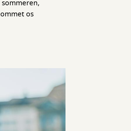
er sommeren,
g kommet os