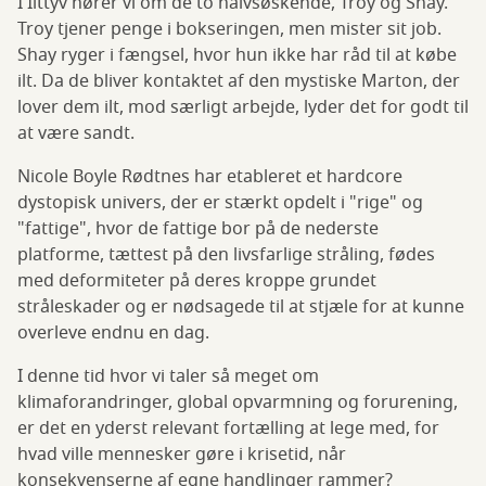
I Ilttyv hører vi om de to halvsøskende, Troy og Shay.
Troy tjener penge i bokseringen, men mister sit job.
Shay ryger i fængsel, hvor hun ikke har råd til at købe
ilt. Da de bliver kontaktet af den mystiske Marton, der
lover dem ilt, mod særligt arbejde, lyder det for godt til
at være sandt.
Nicole Boyle Rødtnes har etableret et hardcore
dystopisk univers, der er stærkt opdelt i "rige" og
"fattige", hvor de fattige bor på de nederste
platforme, tættest på den livsfarlige stråling, fødes
med deformiteter på deres kroppe grundet
stråleskader og er nødsagede til at stjæle for at kunne
overleve endnu en dag.
I denne tid hvor vi taler så meget om
klimaforandringer, global opvarmning og forurening,
er det en yderst relevant fortælling at lege med, for
hvad ville mennesker gøre i krisetid, når
konsekvenserne af egne handlinger rammer?