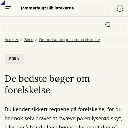
Gå
Jammerbugt Bibliotekerne
til
hovedindhold
Artikler
Børn
De bedste bøger om forelskelse
BØRN
De bedste bøger om
forelskelse
Du kender sikkert tegnene på forelskelse, for du
har nok selv prøvet at “svæve på en lyserød sky”,
eller også har du læst bøger eller mødt den på