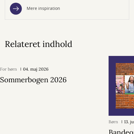
Mere inspiration
Relateret indhold
For børn
04. maj 2026
Sommerbogen 2026
Børn
13. j
Bandeo