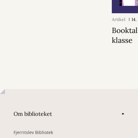
Artikel
14
Booktalk
klasse
Om biblioteket
Fjerritslev Bibliotek