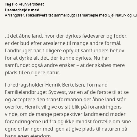
Tags
Folkeuniversitetet
I samarbejde med
Arrangører: Folkeuniversitet Jammerbugt i samarbejde med Gjøl Natur- og 
. I det åbne land, hvor der dyrkes fødevarer og foder,
er der bud efter arealerne til mange andre formål.
Landbruget har tidligere opfyldt samfundets behov
for at dyrke alt det, der kunne dyrkes. Nu har
samfundet også andre ønsker – at der skabes mere
plads til en rigere natur.
Foredragsholder Henrik Bertelsen, Formand
Familielandbruget Sydvest, var en af de første til at se
og acceptere den transformation det åbne land står
overfor. Henrik vil give os sit blik på forandringens
vinde, om de mange perspektiver landmænd møder
forandringerne ud fra og ikke mindst fortælle om sine
egne erfaringer med igen at give plads til naturen på
hans egen ejendom.