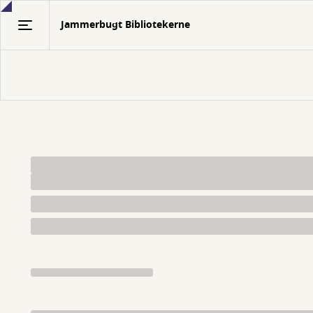
Gå
Jammerbugt Bibliotekerne
til
hovedindhold