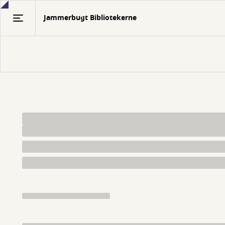
Gå
Jammerbugt Bibliotekerne
til
hovedindhold