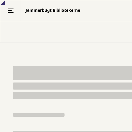
Gå
Jammerbugt Bibliotekerne
til
hovedindhold