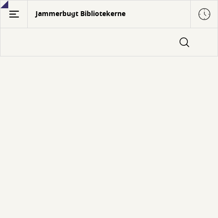
Gå
Jammerbugt Bibliotekerne
til
hovedindhold