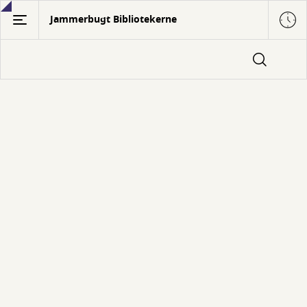
Gå
Jammerbugt Bibliotekerne
til
hovedindhold