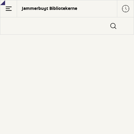
Gå
Jammerbugt Bibliotekerne
til
hovedindhold