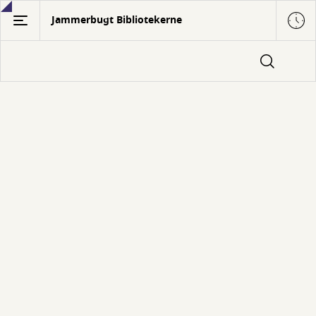
Gå
Jammerbugt Bibliotekerne
til
hovedindhold