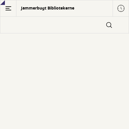
Gå
Jammerbugt Bibliotekerne
til
hovedindhold