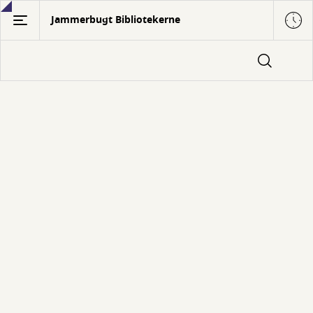
Gå
Jammerbugt Bibliotekerne
til
hovedindhold