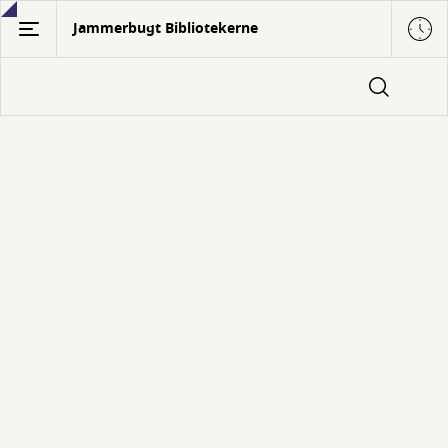
Gå
Jammerbugt Bibliotekerne
til
hovedindhold