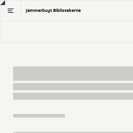
Gå
Jammerbugt Bibliotekerne
til
hovedindhold