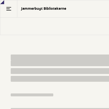
Gå
Jammerbugt Bibliotekerne
til
hovedindhold