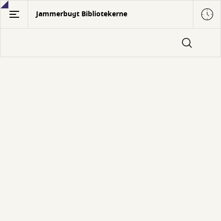
Gå
Jammerbugt Bibliotekerne
til
hovedindhold