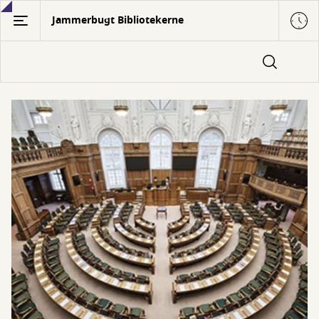
Gå
Jammerbugt Bibliotekerne
til
hovedindhold